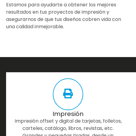
Estamos para ayudarte a obtener los mejores
resultados en tus proyectos de impresión y
asegurarnos de que tus diseños cobren vida con
una calidad inmejorable.
Más
¿Podemos
ayudarte
servicios
con
de
alguna
otra
nuestra
tarea?
imprenta
Impresión
Impresión offset y digital de tarjetas, folletos,
carteles, catálogo, libros, revistas, etc.
Grandes y pequeñas tiradas, desde un