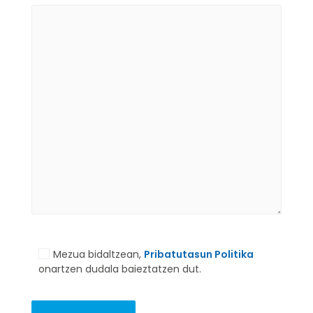
Mezua bidaltzean,
Pribatutasun Politika
onartzen dudala baieztatzen dut.