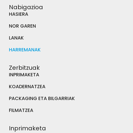
Nabigazioa
HASIERA
NOR GAREN
LANAK
HARREMANAK
Zerbitzuak
INPRIMAKETA
KOADERNATZEA
PACKAGING ETA BILGARRIAK
FILMATZEA
Inprimaketa