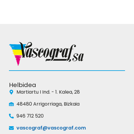
Helbidea
Martiartu I Ind. - 1. Kalea, 28
48480 Arrigorriaga, Bizkaia
946 712 520
vascograf@vascograf.com