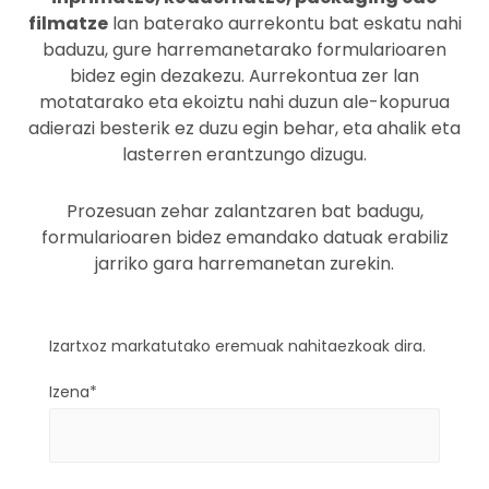
filmatze
lan baterako aurrekontu bat eskatu nahi
baduzu, gure harremanetarako formularioaren
bidez egin dezakezu. Aurrekontua zer lan
motatarako eta ekoiztu nahi duzun ale-kopurua
adierazi besterik ez duzu egin behar, eta ahalik eta
lasterren erantzungo dizugu.
Prozesuan zehar zalantzaren bat badugu,
formularioaren bidez emandako datuak erabiliz
jarriko gara harremanetan zurekin.
Izartxoz markatutako eremuak nahitaezkoak dira.
Izena*