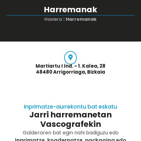
Harremanak
Hasiera
|
Harremanak
Martiartu I Ind. - 1. Kalea, 28
48480 Arrigorriaga, Bizkaia
Inprimatze-aurrekontu bat eskatu
Jarri harremanetan
Vascografekin
Galderaren bat egin nahi badiguzu edo
inprimatze, koadernatze, packaging edo