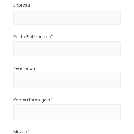
Enpresa
Posta Elektronikoa*
Telefonoa*
Kontsultaren gaia*
Mezua*