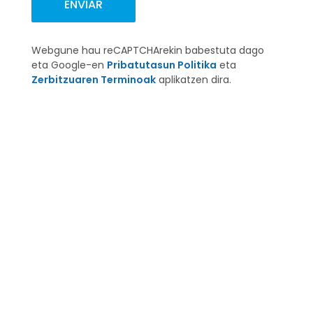
Webgune hau reCAPTCHArekin babestuta dago
eta Google-en
Pribatutasun Politika
eta
Zerbitzuaren Terminoak
aplikatzen dira.