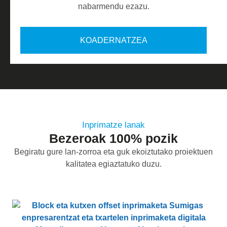
nabarmendu ezazu.
KOADERNATZEA
Inprimatze lanak
Bezeroak 100% pozik
Begiratu gure lan-zorroa eta guk ekoiztutako proiektuen
kalitatea egiaztatuko duzu.