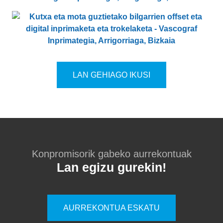
LAN GEHIAGO IKUSI
Konpromisorik gabeko aurrekontuak
Lan egizu gurekin!
AURREKONTUA ESKATU