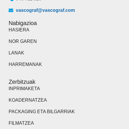
vascograf@vascograf.com
Nabigazioa
HASIERA
NOR GAREN
LANAK
HARREMANAK
Zerbitzuak
INPRIMAKETA
KOADERNATZEA
PACKAGING ETA BILGARRIAK
FILMATZEA