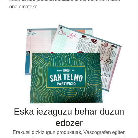
ona emateko.
Eska iezaguzu behar duzun
edozer
Erakutsi dizkizugun produktuak, Vascografen egiten