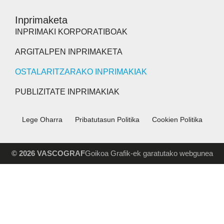
Inprimaketa
INPRIMAKI KORPORATIBOAK
ARGITALPEN INPRIMAKETA
OSTALARITZARAKO INPRIMAKIAK
PUBLIZITATE INPRIMAKIAK
Lege Oharra
Pribatutasun Politika
Cookien Politika
© 2026 VASCOGRAF
Goikoa Grafik-ek garatutako webgunea