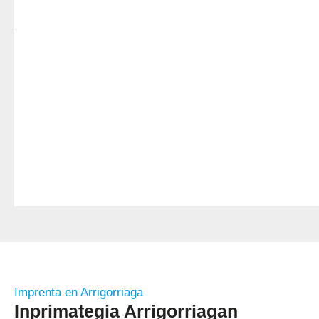
edo
jatetxearen
beharrak
betetzeko
bereziki
diseinatutako
inprimaki
sorta
zabala
eskaintzen
dugu.
Imprenta en Arrigorriaga
Inprimategia Arrigorriagan